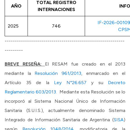
TOTAL REGISTRO
AÑO
INF
INTERNACIONES
IF-2026-0010
2025
746
CPS
-----------------------------------------------------------
---------
BREVE RESEÑA:
El RESAM fue creado en el 2013
mediante la
Resolución 961/2013
, enmarcado en el
Artículo 35 de la
Ley N°26.657
y su
Decreto
Reglamentario 603/2013.
Mediante esta Resolución se lo
incorporó al Sistema Nacional Único de Información
Sanitaria (S.U.I.S.), actualmente denominado Sistema
Integrado de Información Sanitaria de Argentina (
SISA
)
según
Resolución 1048/2014,
modificatoria de la