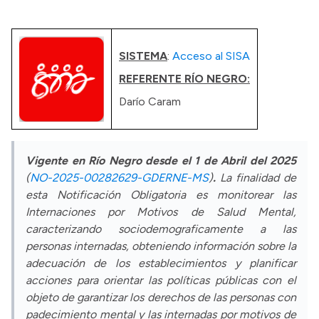
Presupuesto
Boletín Oficial
SISTEMA
:
Acceso al SISA
Compras y licitaciones
REFERENTE RÍO NEGRO:
Consulta de expedientes
Darío Caram
Consulta de pago a proveedores
Convocatorias
Vigente en Río Negro desde el 1 de Abril del 2025
Intranet
(
NO-2025-00282629-GDERNE-MS
)
.
La finalidad de
Login
esta Notificación Obligatoria es monitorear las
Internaciones por Motivos de Salud Mental,
caracterizando sociodemograficamente a las
personas internadas, obteniendo información sobre la
adecuación de los establecimientos y planificar
acciones para orientar las políticas públicas con el
objeto de garantizar los derechos de las personas con
padecimiento mental y las internadas por motivos de