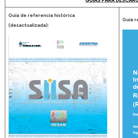
GUIAS PARA DESCA
Guía de referencia histórica
Guía r
(desactualizada):