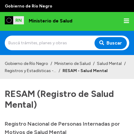
Gobierno de Río Negro
Ministerio de Salud
Buscar
Inicio
Gobierno de Río Negro
/
Ministerio de Salud
/
Salud Mental
/
Registros y Estadísticas -...
/
RESAM - Salud Mental
Institucional
Normativa y Funciones
RESAM (Registro de Salud
Autoridades
Mental)
Consejos locales
Registro Nacional de Personas Internadas por
Motivos de Salud Mental
Transparencia