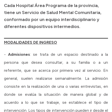
Cada Hospital Área Programa de la provincia,
Presupuesto
tiene un Servicio de Salud Mental Comunitaria,
Boletín Oficial
conformado por un equipo interdisciplinario y
diferentes dispositivos intermedios.
Compras y licitaciones
Consulta de expedientes
MODALIDADES DE INGRESO
Consulta de pago a proveedores
Convocatorias
-
Admisiones
: se trata de un espacio destinado a la
Intranet
persona que desea consultar, a su familia o a un
Login
referente, que se acerca por primera vez al servicio. En
general, suelen realizarse semanalmente. La admisión
consiste en la realización de una o varias entrevistas, en
donde se evalúa la situación de manera global y de
acuerdo a lo que se trabaje, se establece el tipo de
intervención. Los tipos de intervención pueden ir desde el