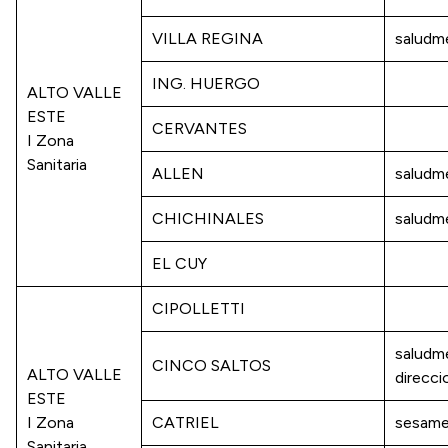
VILLA REGINA
saludm
ING. HUERGO
ALTO VALLE
ESTE
CERVANTES
I Zona
Sanitaria
ALLEN
saludm
CHICHINALES
saludm
EL CUY
CIPOLLETTI
saludm
CINCO SALTOS
ALTO VALLE
direcc
ESTE
I Zona
CATRIEL
sesame
Sanitaria