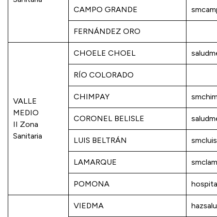
CAMPO GRANDE
smcam
FERNÁNDEZ ORO
CHOELE CHOEL
saludm
RÍO COLORADO
CHIMPAY
smchim
VALLE
MEDIO
CORONEL BELISLE
saludm
II Zona
Sanitaria
LUIS BELTRÁN
smclui
LAMARQUE
smclam
POMONA
hospit
VIEDMA
hazsal