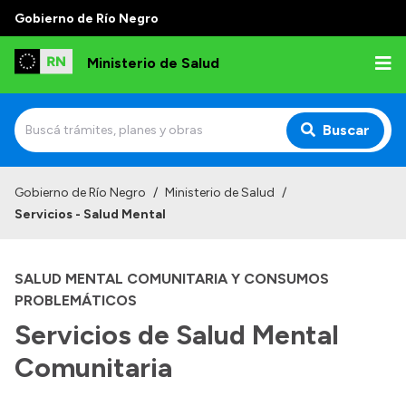
Gobierno de Río Negro
Ministerio de Salud
Buscar
Inicio
Gobierno de Río Negro
/
Ministerio de Salud
/
Servicios - Salud Mental
Institucional
Normativa y Funciones
SALUD MENTAL COMUNITARIA Y CONSUMOS
Autoridades
PROBLEMÁTICOS
Servicios de Salud Mental
Consejos locales
Comunitaria
Transparencia