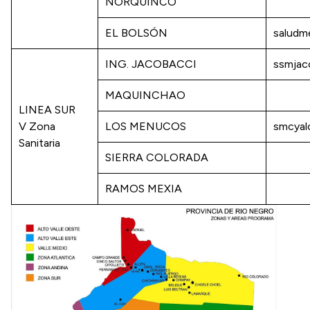
ÑORQUINCO
EL BOLSÓN
saludm
ING. JACOBACCI
ssmjac
MAQUINCHAO
LINEA SUR
V Zona
LOS MENUCOS
smcya
Sanitaria
SIERRA COLORADA
RAMOS MEXIA