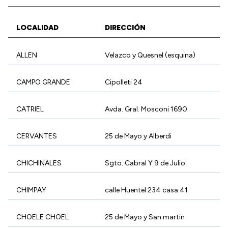
Presupuesto
LOCALIDAD
DIRECCIÓN
Boletín Oficial
Compras y licitaciones
ALLEN
Velazco y Quesnel (esquina)
Consulta de expedientes
CAMPO GRANDE
Cipolleti 24
Consulta de pago a proveedores
Convocatorias
CATRIEL
Avda. Gral. Mosconi 1690
Intranet
Login
CERVANTES
25 de Mayo y Alberdi
CHICHINALES
Sgto. Cabral Y 9 de Julio
CHIMPAY
calle Huentel 234 casa 41
CHOELE CHOEL
25 de Mayo y San martin