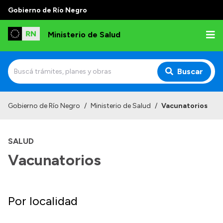
Gobierno de Río Negro
Ministerio de Salud
Buscar
Inicio
Gobierno de Río Negro
/
Ministerio de Salud
/
Vacunatorios
Institucional
SALUD
Normativa y Funciones
Vacunatorios
Autoridades
Consejos locales
Por localidad
Transparencia