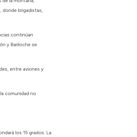
s de la montaña,
, donde brigadistas,
ncias continúan
ón y Bariloche se
des, entre aviones y
a la comunidad no
ndará los 15 grados. La