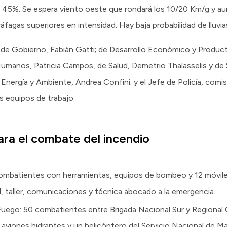
 45%. Se espera viento oeste que rondará los 10/20 Km/g y aum
agas superiores en intensidad. Hay baja probabilidad de lluvias
 de Gobierno, Fabián Gatti; de Desarrollo Económico y Product
manos, Patricia Campos, de Salud, Demetrio Thalasselis y de S
e Energía y Ambiente, Andrea Confini; y el Jefe de Policía, comis
 equipos de trabajo.
ra el combate del incendio
combatientes con herramientas, equipos de bombeo y 12 móvile
ol, taller, comunicaciones y técnica abocado a la emergencia.
Fuego: 50 combatientes entre Brigada Nacional Sur y Regional
 aviones hidrantes y un helicóptero del Servicio Nacional de M