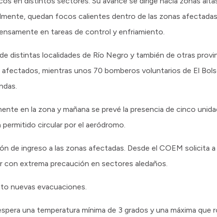
os en distintos sectores. Su avance se dirige hacia zonas alta
almente, quedan focos calientes dentro de las zonas afectadas
tensamente en tareas de control y enfriamiento.
de distintas localidades de Río Negro y también de otras provi
 afectados, mientras unos 70 bomberos voluntarios de El Bols
ndas.
nte en la zona y mañana se prevé la presencia de cinco unida
 permitido circular por el aeródromo.
ción de ingreso a las zonas afectadas. Desde el COEM solicita 
ular con extrema precaución en sectores aledaños.
sto nuevas evacuaciones.
 espera una temperatura mínima de 3 grados y una máxima que ro