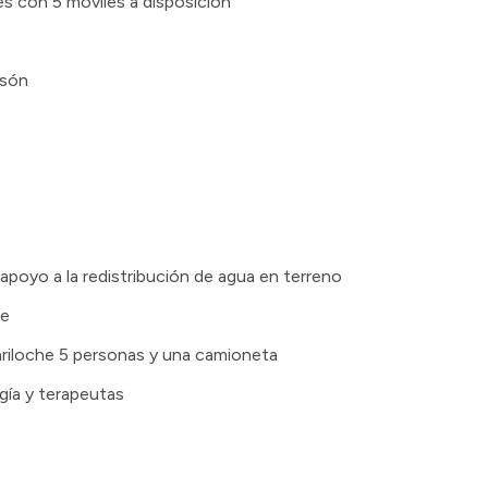
es con 5 móviles a disposición
lsón
apoyo a la redistribución de agua en terreno
he
riloche 5 personas y una camioneta
gía y terapeutas