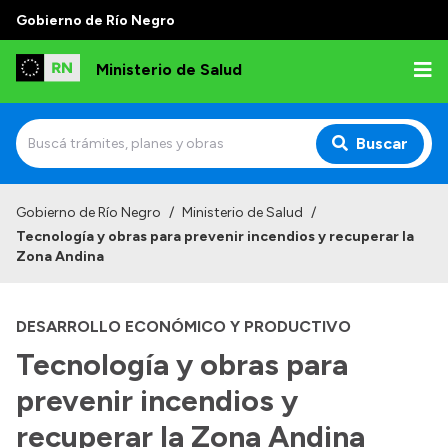
Gobierno de Río Negro
Ministerio de Salud
Buscar
Inicio
Gobierno de Río Negro
/
Ministerio de Salud
/
Tecnología y obras para prevenir incendios y recuperar la
Institucional
Zona Andina
Normativa y Funciones
DESARROLLO ECONÓMICO Y PRODUCTIVO
Autoridades
Tecnología y obras para
Consejos locales
prevenir incendios y
recuperar la Zona Andina
Transparencia