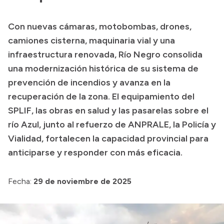
Presupuesto
Con nuevas cámaras, motobombas, drones,
Boletín Oficial
camiones cisterna, maquinaria vial y una
Compras y licitaciones
infraestructura renovada, Río Negro consolida
una modernización histórica de su sistema de
Consulta de expedientes
prevención de incendios y avanza en la
Consulta de pago a proveedores
recuperación de la zona. El equipamiento del
Convocatorias
SPLIF, las obras en salud y las pasarelas sobre el
Intranet
río Azul, junto al refuerzo de ANPRALE, la Policía y
Login
Vialidad, fortalecen la capacidad provincial para
anticiparse y responder con más eficacia.
Fecha:
29 de noviembre de 2025