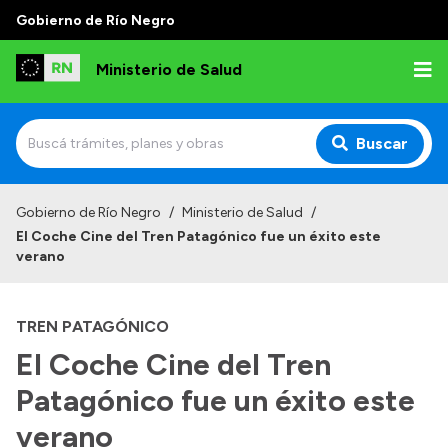
Gobierno de Río Negro
Ministerio de Salud
Buscar
Inicio
Gobierno de Río Negro
/
Ministerio de Salud
/
El Coche Cine del Tren Patagónico fue un éxito este
Institucional
verano
Normativa y Funciones
TREN PATAGÓNICO
Autoridades
El Coche Cine del Tren
Consejos locales
Patagónico fue un éxito este
verano
Transparencia