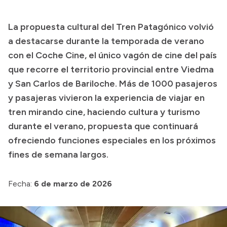
Presupuesto
La propuesta cultural del Tren Patagónico volvió
Boletín Oficial
a destacarse durante la temporada de verano
Compras y licitaciones
con el Coche Cine, el único vagón de cine del país
que recorre el territorio provincial entre Viedma
Consulta de expedientes
y San Carlos de Bariloche. Más de 1000 pasajeros
Consulta de pago a proveedores
y pasajeras vivieron la experiencia de viajar en
Convocatorias
tren mirando cine, haciendo cultura y turismo
Intranet
durante el verano, propuesta que continuará
Login
ofreciendo funciones especiales en los próximos
fines de semana largos.
Fecha:
6 de marzo de 2026