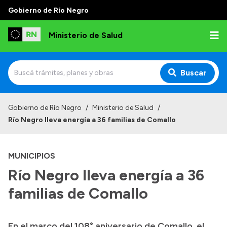
Gobierno de Río Negro
Ministerio de Salud
Buscar
Inicio
Gobierno de Río Negro
/
Ministerio de Salud
/
Río Negro lleva energía a 36 familias de Comallo
Institucional
Normativa y Funciones
MUNICIPIOS
Autoridades
Río Negro lleva energía a 36
Consejos locales
familias de Comallo
En el marco del 108° aniversario de Comallo, el
Transparencia