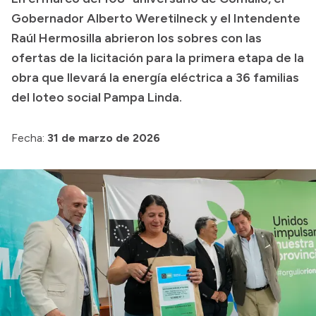
Gobernador Alberto Weretilneck y el Intendente
Presupuesto
Raúl Hermosilla abrieron los sobres con las
Boletín Oficial
ofertas de la licitación para la primera etapa de la
Compras y licitaciones
obra que llevará la energía eléctrica a 36 familias
del loteo social Pampa Linda.
Consulta de expedientes
Consulta de pago a proveedores
Fecha:
31 de marzo de 2026
Convocatorias
Intranet
Login