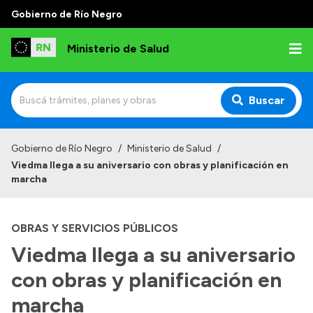
Gobierno de Río Negro
Ministerio de Salud
Buscar
Inicio
Gobierno de Río Negro
/
Ministerio de Salud
/
Viedma llega a su aniversario con obras y planificación en
Institucional
marcha
Normativa y Funciones
OBRAS Y SERVICIOS PÚBLICOS
Autoridades
Viedma llega a su aniversario
Consejos locales
con obras y planificación en
marcha
Transparencia