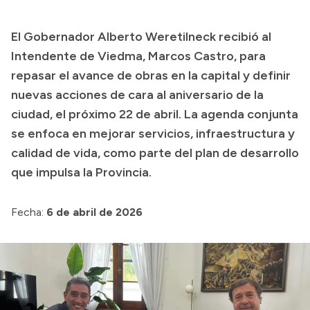
Presupuesto
El Gobernador Alberto Weretilneck recibió al
Boletín Oficial
Intendente de Viedma, Marcos Castro, para
Compras y licitaciones
repasar el avance de obras en la capital y definir
nuevas acciones de cara al aniversario de la
Consulta de expedientes
ciudad, el próximo 22 de abril. La agenda conjunta
Consulta de pago a proveedores
se enfoca en mejorar servicios, infraestructura y
Convocatorias
calidad de vida, como parte del plan de desarrollo
Intranet
que impulsa la Provincia.
Login
Fecha:
6 de abril de 2026