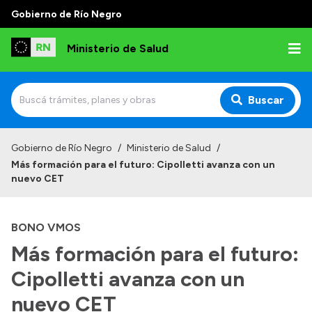
Gobierno de Río Negro
Ministerio de Salud
Buscar
Inicio
Gobierno de Río Negro
/
Ministerio de Salud
/
Más formación para el futuro: Cipolletti avanza con un
Institucional
nuevo CET
Normativa y Funciones
BONO VMOS
Autoridades
Más formación para el futuro:
Consejos locales
Cipolletti avanza con un
nuevo CET
Transparencia