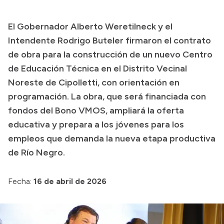
Presupuesto
El Gobernador Alberto Weretilneck y el
Boletín Oficial
Intendente Rodrigo Buteler firmaron el contrato
Compras y licitaciones
de obra para la construcción de un nuevo Centro
de Educación Técnica en el Distrito Vecinal
Consulta de expedientes
Noreste de Cipolletti, con orientación en
Consulta de pago a proveedores
programación. La obra, que será financiada con
Convocatorias
fondos del Bono VMOS, ampliará la oferta
Intranet
educativa y prepara a los jóvenes para los
Login
empleos que demanda la nueva etapa productiva
de Río Negro.
Fecha:
16 de abril de 2026