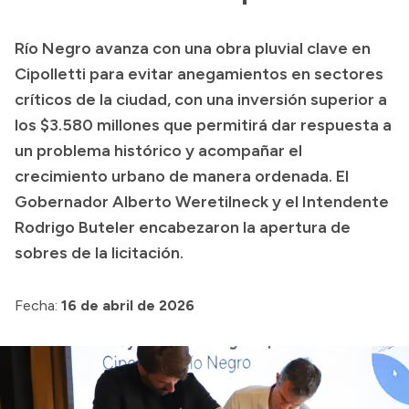
Presupuesto
Río Negro avanza con una obra pluvial clave en
Boletín Oficial
Cipolletti para evitar anegamientos en sectores
Compras y licitaciones
críticos de la ciudad, con una inversión superior a
los $3.580 millones que permitirá dar respuesta a
Consulta de expedientes
un problema histórico y acompañar el
Consulta de pago a proveedores
crecimiento urbano de manera ordenada. El
Convocatorias
Gobernador Alberto Weretilneck y el Intendente
Intranet
Rodrigo Buteler encabezaron la apertura de
Login
sobres de la licitación.
Fecha:
16 de abril de 2026