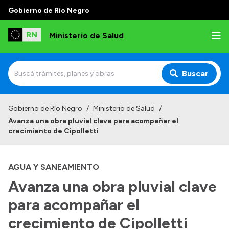
Gobierno de Río Negro
Ministerio de Salud
Buscar
Inicio
Gobierno de Río Negro
/
Ministerio de Salud
/
Avanza una obra pluvial clave para acompañar el
Institucional
crecimiento de Cipolletti
Normativa y Funciones
AGUA Y SANEAMIENTO
Autoridades
Avanza una obra pluvial clave
Consejos locales
para acompañar el
crecimiento de Cipolletti
Transparencia