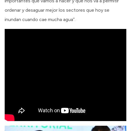
importantes que vamos a hacer y que nos va a permitir
ordenar y desaguar mejor los sectores que hoy se
inundan cuando cae mucha agua”.