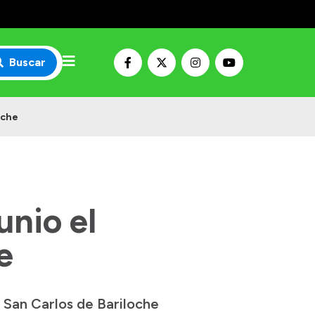
Buscar
oche
unio el
e
 San Carlos de Bariloche