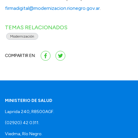
firmadigital@modernizacion.rionegro.gov.ar
.
TEMAS RELACIONADOS
Modernización
COMPARTIR EN:
MINISTERIO DE SALUD
Laprida 240, R8500AGF.
(02920) 42 0311.
Viedma, Río Negro.