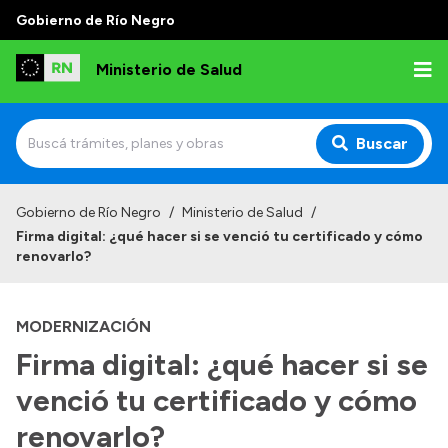
Gobierno de Río Negro
Ministerio de Salud
Buscar
Inicio
Gobierno de Río Negro
/
Ministerio de Salud
/
Firma digital: ¿qué hacer si se venció tu certificado y cómo
Institucional
renovarlo?
Normativa y Funciones
MODERNIZACIÓN
Autoridades
Firma digital: ¿qué hacer si se
Consejos locales
venció tu certificado y cómo
renovarlo?
Transparencia