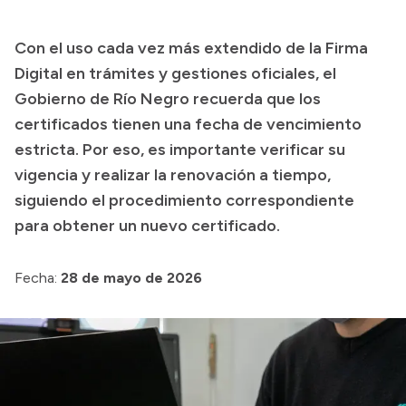
Presupuesto
Con el uso cada vez más extendido de la Firma
Boletín Oficial
Digital en trámites y gestiones oficiales, el
Compras y licitaciones
Gobierno de Río Negro recuerda que los
certificados tienen una fecha de vencimiento
Consulta de expedientes
estricta. Por eso, es importante verificar su
Consulta de pago a proveedores
vigencia y realizar la renovación a tiempo,
Convocatorias
siguiendo el procedimiento correspondiente
Intranet
para obtener un nuevo certificado.
Login
Fecha:
28 de mayo de 2026