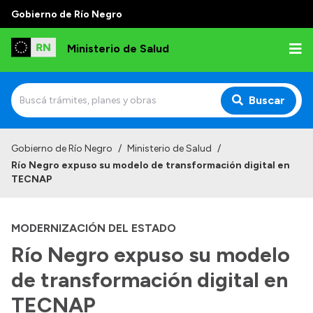
Gobierno de Río Negro
Ministerio de Salud
Buscar
Inicio
Gobierno de Río Negro
/
Ministerio de Salud
/
Río Negro expuso su modelo de transformación digital en
Institucional
TECNAP
Normativa y Funciones
MODERNIZACIÓN DEL ESTADO
Autoridades
Río Negro expuso su modelo
Consejos locales
de transformación digital en
TECNAP
Transparencia