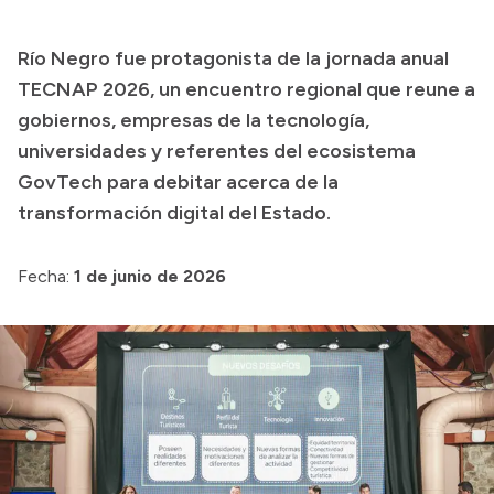
Presupuesto
Río Negro fue protagonista de la jornada anual
Boletín Oficial
TECNAP 2026, un encuentro regional que reune a
Compras y licitaciones
gobiernos, empresas de la tecnología,
universidades y referentes del ecosistema
Consulta de expedientes
GovTech para debitar acerca de la
Consulta de pago a proveedores
transformación digital del Estado.
Convocatorias
Intranet
Fecha:
1 de junio de 2026
Login