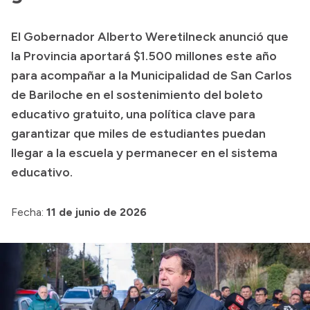
Presupuesto
El Gobernador Alberto Weretilneck anunció que
Boletín Oficial
la Provincia aportará $1.500 millones este año
Compras y licitaciones
para acompañar a la Municipalidad de San Carlos
de Bariloche en el sostenimiento del boleto
Consulta de expedientes
educativo gratuito, una política clave para
Consulta de pago a proveedores
garantizar que miles de estudiantes puedan
Convocatorias
llegar a la escuela y permanecer en el sistema
Intranet
educativo.
Login
Fecha:
11 de junio de 2026