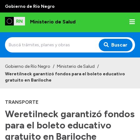
Gobierno de Río Negro
Ministerio de Salud
Buscar
Inicio
Gobierno de Río Negro
/
Ministerio de Salud
/
Weretilneck garantizó fondos para el boleto educativo
Institucional
gratuito en Bariloche
Normativa y Funciones
TRANSPORTE
Autoridades
Weretilneck garantizó fondos
Consejos locales
para el boleto educativo
gratuito en Bariloche
Transparencia