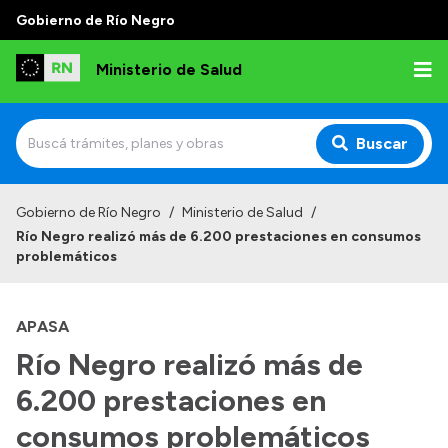
Gobierno de Río Negro
Ministerio de Salud
Buscar
Inicio
Gobierno de Río Negro
/
Ministerio de Salud
/
Río Negro realizó más de 6.200 prestaciones en consumos
Institucional
problemáticos
Normativa y Funciones
APASA
Autoridades
Río Negro realizó más de
Consejos locales
6.200 prestaciones en
consumos problemáticos
Transparencia