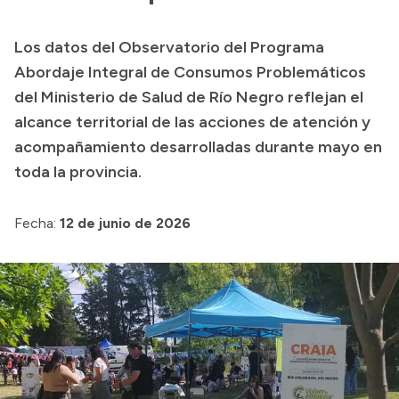
Presupuesto
Los datos del Observatorio del Programa
Boletín Oficial
Abordaje Integral de Consumos Problemáticos
Compras y licitaciones
del Ministerio de Salud de Río Negro reflejan el
alcance territorial de las acciones de atención y
Consulta de expedientes
acompañamiento desarrolladas durante mayo en
Consulta de pago a proveedores
toda la provincia.
Convocatorias
Intranet
Fecha:
12 de junio de 2026
Login