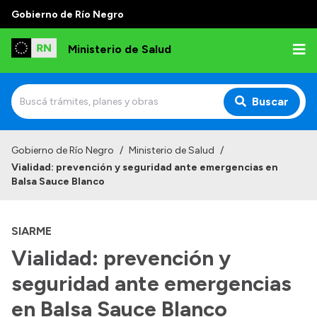
Gobierno de Río Negro
Ministerio de Salud
Buscar
Inicio
Gobierno de Río Negro
/
Ministerio de Salud
/
Vialidad: prevención y seguridad ante emergencias en
Institucional
Balsa Sauce Blanco
Normativa y Funciones
SIARME
Autoridades
Vialidad: prevención y
Consejos locales
seguridad ante emergencias
en Balsa Sauce Blanco
Transparencia