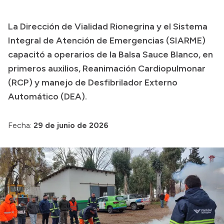
Presupuesto
La Dirección de Vialidad Rionegrina y el Sistema
Boletín Oficial
Integral de Atención de Emergencias (SIARME)
Compras y licitaciones
capacitó a operarios de la Balsa Sauce Blanco, en
primeros auxilios, Reanimación Cardiopulmonar
Consulta de expedientes
(RCP) y manejo de Desfibrilador Externo
Consulta de pago a proveedores
Automático (DEA).
Convocatorias
Intranet
Fecha:
29 de junio de 2026
Login