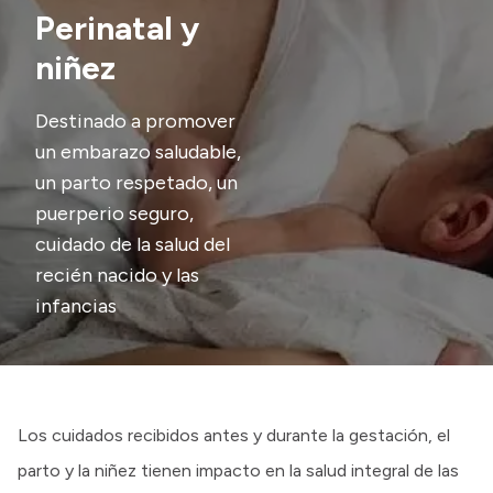
Perinatal y
Presupuesto
niñez
Boletín Oficial
Compras y licitaciones
Destinado a promover
un embarazo saludable,
Consulta de expedientes
un parto respetado, un
Consulta de pago a proveedores
puerperio seguro,
Convocatorias
cuidado de la salud del
Intranet
recién nacido y las
Login
infancias
Los cuidados recibidos antes y durante la gestación, el
parto y la niñez tienen impacto en la salud integral de las