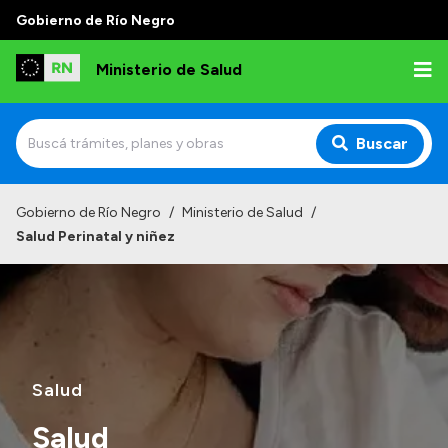
Gobierno de Río Negro
Ministerio de Salud
Buscar
Inicio
Gobierno de Río Negro
/
Ministerio de Salud
/
Salud Perinatal y niñez
Institucional
Normativa y Funciones
Autoridades
Consejos locales
Salud
Salud
Transparencia