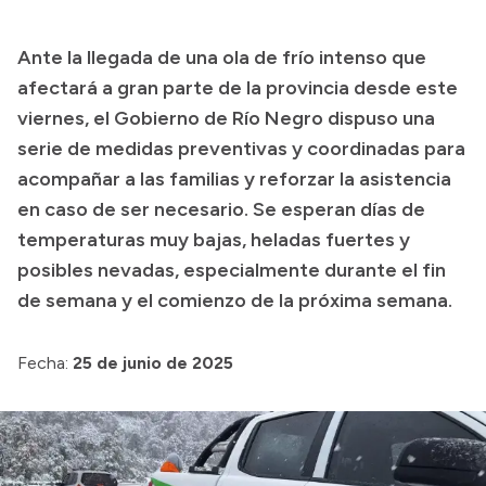
Presupuesto
Ante la llegada de una ola de frío intenso que
Boletín Oficial
afectará a gran parte de la provincia desde este
Compras y licitaciones
viernes, el Gobierno de Río Negro dispuso una
serie de medidas preventivas y coordinadas para
Consulta de expedientes
acompañar a las familias y reforzar la asistencia
Consulta de pago a proveedores
en caso de ser necesario. Se esperan días de
Convocatorias
temperaturas muy bajas, heladas fuertes y
Intranet
posibles nevadas, especialmente durante el fin
Login
de semana y el comienzo de la próxima semana.
Fecha:
25 de junio de 2025