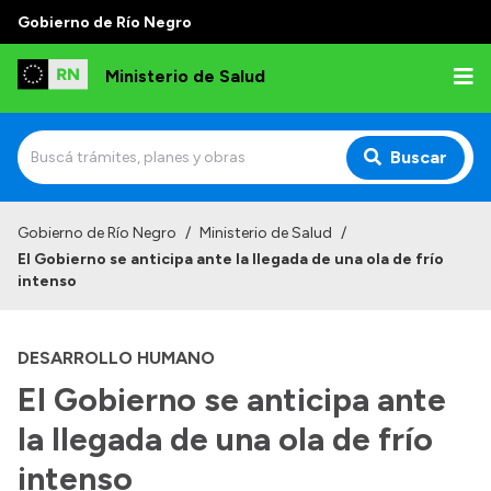
Gobierno de Río Negro
Ministerio de Salud
Buscar
Inicio
Gobierno de Río Negro
/
Ministerio de Salud
/
El Gobierno se anticipa ante la llegada de una ola de frío
Institucional
intenso
Normativa y Funciones
DESARROLLO HUMANO
Autoridades
El Gobierno se anticipa ante
Consejos locales
la llegada de una ola de frío
intenso
Transparencia