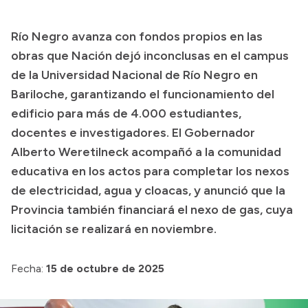
Presupuesto
Río Negro avanza con fondos propios en las
Boletín Oficial
obras que Nación dejó inconclusas en el campus
Compras y licitaciones
de la Universidad Nacional de Río Negro en
Bariloche, garantizando el funcionamiento del
Consulta de expedientes
edificio para más de 4.000 estudiantes,
Consulta de pago a proveedores
docentes e investigadores. El Gobernador
Convocatorias
Alberto Weretilneck acompañó a la comunidad
Intranet
educativa en los actos para completar los nexos
Login
de electricidad, agua y cloacas, y anunció que la
Provincia también financiará el nexo de gas, cuya
licitación se realizará en noviembre.
Fecha:
15 de octubre de 2025