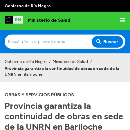
Gobierno de Río Negro
Ministerio de Salud
Buscar
Inicio
Gobierno de Río Negro
/
Ministerio de Salud
/
Provincia garantiza la continuidad de obras en sede de la
Institucional
UNRN en Bariloche
Normativa y Funciones
OBRAS Y SERVICIOS PÚBLICOS
Autoridades
Provincia garantiza la
Consejos locales
continuidad de obras en sede
de la UNRN en Bariloche
Transparencia