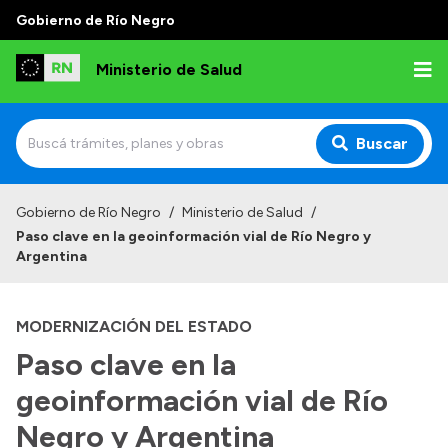
Gobierno de Río Negro
Ministerio de Salud
Buscar
Inicio
Gobierno de Río Negro
/
Ministerio de Salud
/
Paso clave en la geoinformación vial de Río Negro y
Institucional
Argentina
Normativa y Funciones
MODERNIZACIÓN DEL ESTADO
Autoridades
Paso clave en la
Consejos locales
geoinformación vial de Río
Negro y Argentina
Transparencia