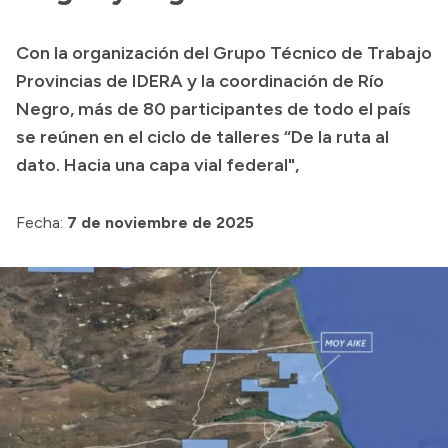
Presupuesto
Con la organización del Grupo Técnico de Trabajo
Boletín Oficial
Provincias de IDERA y la coordinación de Río
Compras y licitaciones
Negro, más de 80 participantes de todo el país
se reúnen en el ciclo de talleres “De la ruta al
Consulta de expedientes
dato. Hacia una capa vial federal",
Consulta de pago a proveedores
Convocatorias
Fecha:
7 de noviembre de 2025
Intranet
Login