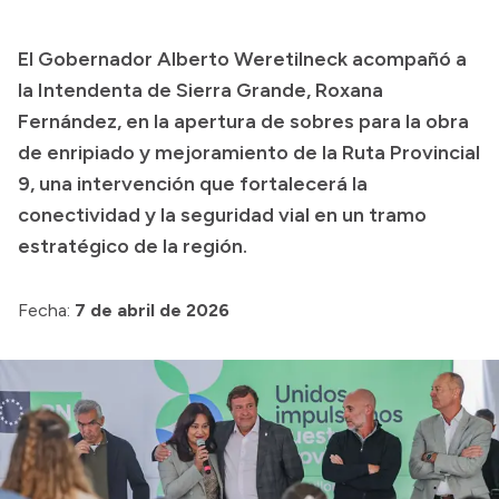
Presupuesto
El Gobernador Alberto Weretilneck acompañó a
Boletín Oficial
la Intendenta de Sierra Grande, Roxana
Compras y licitaciones
Fernández, en la apertura de sobres para la obra
de enripiado y mejoramiento de la Ruta Provincial
Consulta de expedientes
9, una intervención que fortalecerá la
Consulta de pago a proveedores
conectividad y la seguridad vial en un tramo
Convocatorias
estratégico de la región.
Intranet
Login
Fecha:
7 de abril de 2026