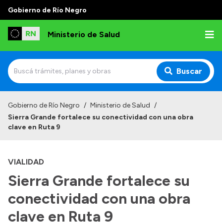
Gobierno de Río Negro
Ministerio de Salud
Buscar
Inicio
Gobierno de Río Negro
/
Ministerio de Salud
/
Sierra Grande fortalece su conectividad con una obra
Institucional
clave en Ruta 9
Normativa y Funciones
VIALIDAD
Autoridades
Sierra Grande fortalece su
Consejos locales
conectividad con una obra
clave en Ruta 9
Transparencia