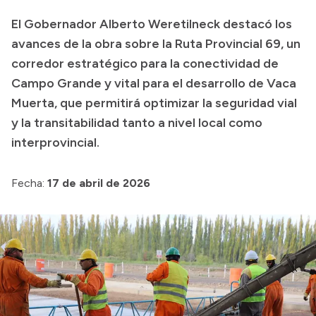
El Gobernador Alberto Weretilneck destacó los
Presupuesto
avances de la obra sobre la Ruta Provincial 69, un
Boletín Oficial
corredor estratégico para la conectividad de
Compras y licitaciones
Campo Grande y vital para el desarrollo de Vaca
Consulta de expedientes
Muerta, que permitirá optimizar la seguridad vial
Consulta de pago a proveedores
y la transitabilidad tanto a nivel local como
interprovincial.
Convocatorias
Intranet
Fecha:
17 de abril de 2026
Login