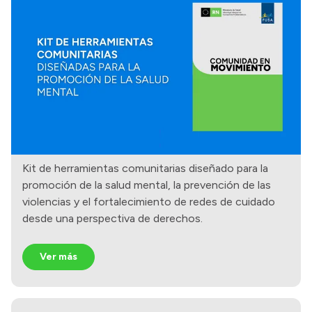
Presupuesto
Boletín Oficial
Compras y licitaciones
Consulta de expedientes
Consulta de pago a proveedores
Convocatorias
Intranet
Kit de herramientas comunitarias diseñado para la
promoción de la salud mental, la prevención de las
Login
violencias y el fortalecimiento de redes de cuidado
desde una perspectiva de derechos.
Ver más