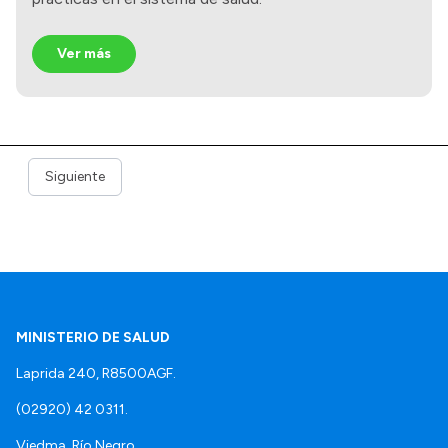
Ver más
Siguiente
MINISTERIO DE SALUD
Laprida 240, R8500AGF.
(02920) 42 0311.
Viedma, Río Negro.