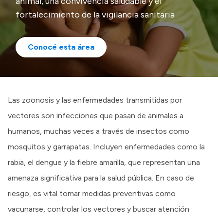
animal, una convivencia saludable y el
fortalecimiento de la vigilancia sanitaria
Presupuesto
Boletín Oficial
Conocé esta área
Compras y licitaciones
Consulta de expedientes
Consulta de pago a proveedores
Convocatorias
Las zoonosis y las enfermedades transmitidas por
Intranet
vectores son infecciones que pasan de animales a
Login
humanos, muchas veces a través de insectos como
mosquitos y garrapatas. Incluyen enfermedades como la
rabia, el dengue y la fiebre amarilla, que representan una
amenaza significativa para la salud pública. En caso de
riesgo, es vital tomar medidas preventivas como
vacunarse, controlar los vectores y buscar atención