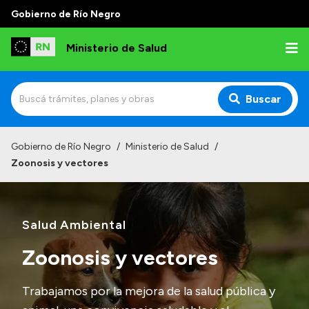
Gobierno de Río Negro
Ministerio de Salud
Buscar
Inicio
Gobierno de Río Negro
/
Ministerio de Salud
/
Zoonosis y vectores
Institucional
Normativa y Funciones
Salud Ambiental
Autoridades
Consejos locales
Zoonosis y vectores
Trabajamos por la mejora de la salud pública y
Transparencia